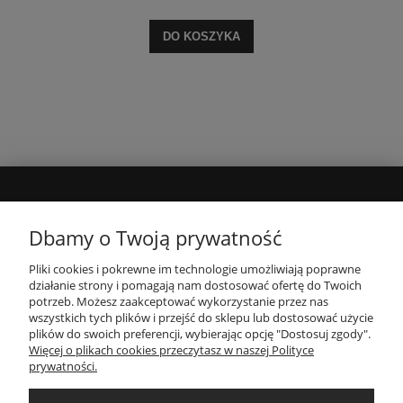
DO KOSZYKA
POMOC
Dbamy o Twoją prywatność
PLIKI DO POBRANIA
Pliki cookies i pokrewne im technologie umożliwiają poprawne
działanie strony i pomagają nam dostosować ofertę do Twoich
potrzeb. Możesz zaakceptować wykorzystanie przez nas
wszystkich tych plików i przejść do sklepu lub dostosować użycie
MOJE KONTO
plików do swoich preferencji, wybierając opcję "Dostosuj zgody".
Więcej o plikach cookies przeczytasz w naszej Polityce
prywatności.
PŁATNOŚCI I DOSTAWA